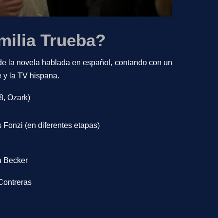
milia Trueba?
 de la novela hablada en español, contando con un
e y la TV hispana.
8, Ozark)
s Fonzi (en diferentes etapas)
a Becker
Contreras