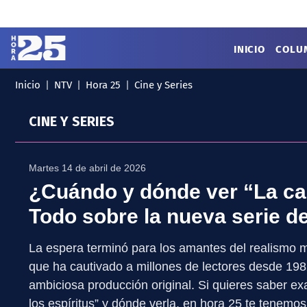
Click acá para ir directamente al contenido
INICIO
COLU
Inicio
NTV
Hora 25
Cine y Series
MENÚ
✕
INICIO
CINE Y SERIES
COLUMNAS
Podcast
Artes
Cine y Series
Martes 14 de abril de 2026
Música
Literatura
¿Cuándo y dónde ver “La cas
Patrimonio
Todo sobre la nueva serie 
EXCLUSIVO H25
La espera terminó para los amantes del realismo m
que ha cautivado a millones de lectores desde 1982
ambiciosa producción original. Si quieres saber e
los espíritus” y dónde verla, en hora 25 te tenemos