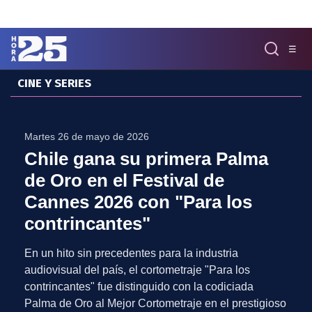
Click acá para ir directamente al contenido
☰
CINE Y SERIES
MENÚ
✕
INICIO
Martes 26 de mayo de 2026
COLUMNAS
Chile gana su primera Palma
Podcast
de Oro en el Festival de
Artes
Cannes 2026 con "Para los
Cine y Series
Música
contrincantes"
Literatura
En un hito sin precedentes para la industria
Patrimonio
audiovisual del país, el cortometraje "Para los
EXCLUSIVO H25
contrincantes" fue distinguido con la codiciada
Palma de Oro al Mejor Cortometraje en el prestigioso