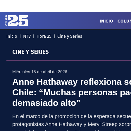
Click acá para ir directamente al contenido
INICIO
COLU
Inicio
NTV
Hora 25
Cine y Series
MENÚ
✕
INICIO
CINE Y SERIES
COLUMNAS
Podcast
Artes
Cine y Series
Miércoles 15 de abril de 2026
Música
Literatura
Anne Hathaway reflexiona so
Patrimonio
Chile: “Muchas personas pa
EXCLUSIVO H25
demasiado alto”
En el marco de la promoción de la esperada secuela
protagonistas Anne Hathaway y Meryl Streep sorpre