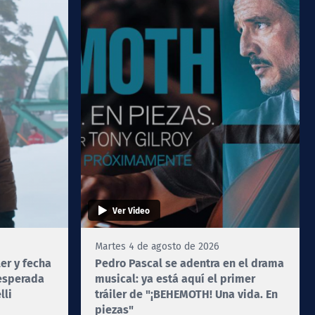
Ver Video
Martes 4 de agosto de 2026
ler y fecha
Pedro Pascal se adentra en el drama
 esperada
musical: ya está aquí el primer
lli
tráiler de "¡BEHEMOTH! Una vida. En
piezas"