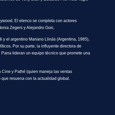
llywood. El elenco se completa con actores
tonia Zegers
y
Alejandro Goic
.
di
y el argentino
Mariano Llinás
(
Argentina, 1985
),
icos. Por su parte, la influyente directora de
l Parra
lideran un equipo técnico que promete una
 Cine
y
Pathé
(quien maneja las ventas
o que resuena con la actualidad global.