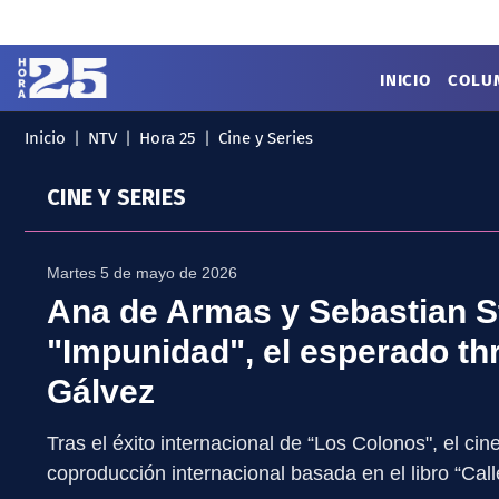
Click acá para ir directamente al contenido
INICIO
COLU
Inicio
NTV
Hora 25
Cine y Series
MENÚ
✕
INICIO
CINE Y SERIES
COLUMNAS
Podcast
Artes
Cine y Series
Martes 5 de mayo de 2026
Música
Literatura
Ana de Armas y Sebastian S
Patrimonio
"Impunidad", el esperado thri
EXCLUSIVO H25
Gálvez
Tras el éxito internacional de “Los Colonos", el c
coproducción internacional basada en el libro “Cal