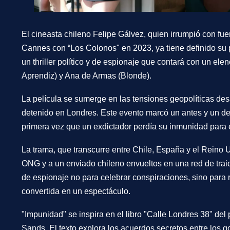
El cineasta chileno
Felipe Gálvez
, quien irrumpió con fu
Cannes con “Los Colonos" en 2023, ya tiene definido su 
un thriller político y de espionaje que contará con un ele
Aprendiz) y
Ana de Armas
(Blonde).
La película se sumerge en las tensiones geopolíticas de
detenido en Londres. Este evento marcó un antes y un des
primera vez que un exdictador perdía su inmunidad para enf
La trama, que transcurre entre Chile, España y el Reino 
ONG y a un enviado chileno envueltos en una red de traicio
de espionaje no para celebrar conspiraciones, sino para 
convertida en un espectáculo.
"Impunidad" se inspira en el libro
"Calle Londres 38"
del 
Sands
. El texto explora los acuerdos secretos entre los 