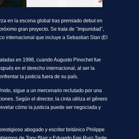
erza en la escena global tras premiado debut en
próximo gran proyecto. Se trata de
"
Impunidad
"
,
nco internacional que incluye a
Sebastian Stan
(El
satadas en
1998
, cuando
Augusto Pinochet
fue
pués en el derecho internacional, al ser la
rentar la justicia fuera de su país.
Unido, sigue a un mercenario reclutado por una
nes. Según el director, la cinta utiliza el género
revelar cómo la justicia puede ser negociada y
prestigioso abogado y escritor británico
Philippe
gobiernos de
Tony Blair
y
Eduardo Frei Ruiz-Tagle