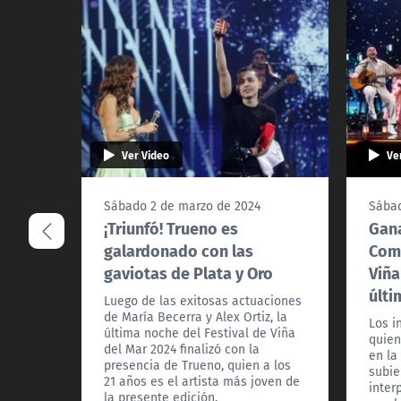
Ver Video
Ve
Sábado 2 de marzo de 2024
Sábad
¡Triunfó! Trueno es
Gana
galardonado con las
Comp
gaviotas de Plata y Oro
Viña
últi
Luego de las exitosas actuaciones
de María Becerra y Alex Ortiz, la
Los i
última noche del Festival de Viña
quien
del Mar 2024 finalizó con la
en la
presencia de Trueno, quien a los
subie
21 años es el artista más joven de
inter
la presente edición.