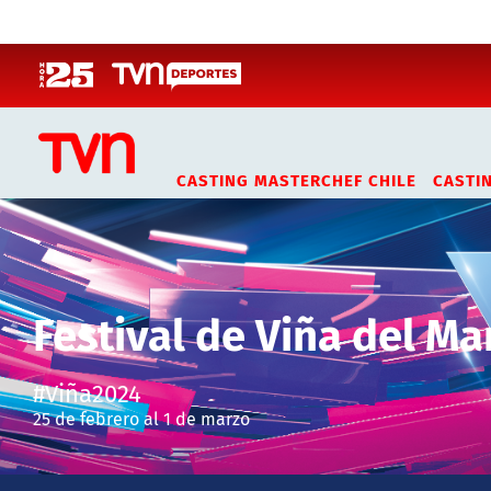
Click acá para ir directamente al contenido
CASTING MASTERCHEF CHILE
CASTI
Festival de Viña del Ma
#Viña2024
25 de febrero al 1 de marzo