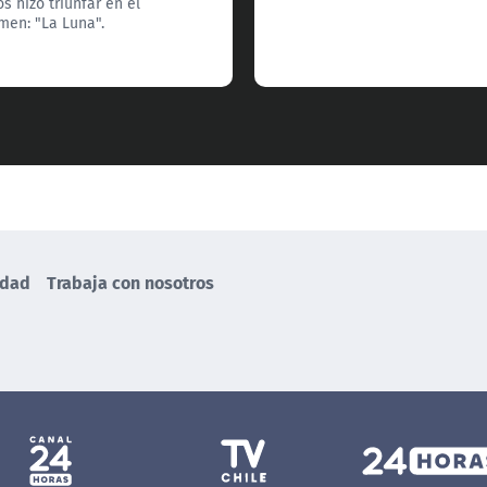
os hizo triunfar en el
men: "La Luna".
idad
Trabaja con nosotros