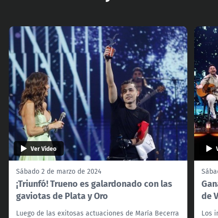
Ver Video
Sábado 2 de marzo de 2024
Sába
¡Triunfó! Trueno es galardonado con las
Gan
gaviotas de Plata y Oro
de V
Luego de las exitosas actuaciones de María Becerra
Los i