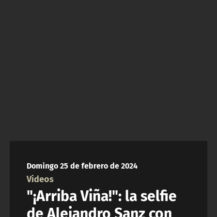
NTV
ACTUALIDAD Y TENDENCIAS
CORPORATIVO Y TRANSPARENCIA
CANAL DE DENUNCIAS
ÁREA DE PROYECTOS
Domingo 25 de febrero de 2024
Videos
"¡Arriba Viña!": la selfie
de Alejandro Sanz con