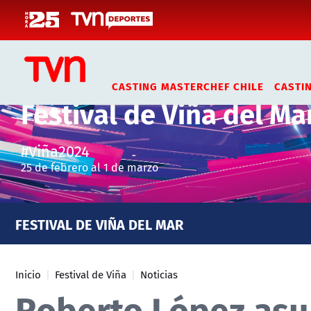
Click acá para ir directamente al contenido
CASTING MASTERCHEF CHILE
CASTI
Festival de Viña del Ma
#Viña2024
25 de febrero al 1 de marzo
FESTIVAL DE VIÑA DEL MAR
Inicio
Festival de Viña
Noticias
Roberto López asu