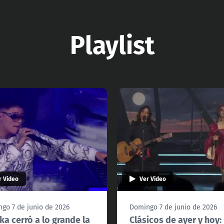
Playlist
r Video
Ver Video
go 7 de junio de 2026
Domingo 7 de junio de 2026
ka cerró a lo grande la
Clásicos de ayer y hoy: