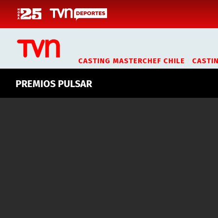
Click acá para ir directamente al contenido
PREMIOS PULSAR
#PremiosPulsarEnTVN
CASTING MASTERCHEF CHILE
CASTI
PREMIOS PULSAR