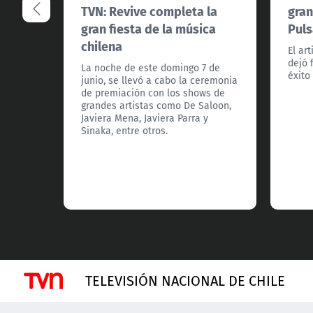
TVN: Revive completa la
gran
gran fiesta de la música
Puls
chilena
El ar
dejó 
La noche de este domingo 7 de
éxito 
junio, se llevó a cabo la ceremonia
de premiación con los shows de
grandes artistas como De Saloon,
Javiera Mena, Javiera Parra y
Sinaka, entre otros.
TELEVISIÓN NACIONAL DE CHILE