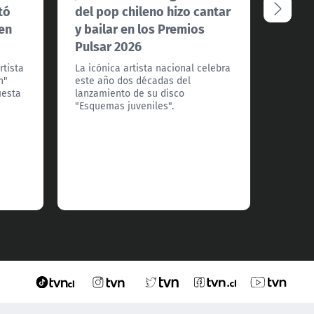
tó
del pop chileno hizo cantar
Sinak
 en
y bailar en los Premios
Pulsa
Pulsar 2026
El arti
encarg
rtista
La icónica artista nacional celebra
oro a 
n"
este año dos décadas del
Pulsar
iesta
lanzamiento de su disco
energé
"Esquemas juveniles".
cantar 
interp
grande