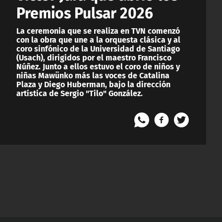
Premios Pulsar 2026
La ceremonia que se realiza en TVN comenzó
con la obra que une a la orquesta clásica y al
coro sinfónico de la Universidad de Santiago
(Usach), dirigidos por el maestro Francisco
Núñez. Junto a ellos estuvo el coro de niños y
niñas Mawünko más las voces de Catalina
Plaza y Diego Huberman, bajo la dirección
artística de Sergio "Tilo" González.