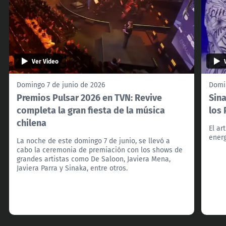
Ver Video
Domingo 7 de junio de 2026
Domin
Premios Pulsar 2026 en TVN: Revive
Sina
completa la gran fiesta de la música
los
chilena
El ar
energ
La noche de este domingo 7 de junio, se llevó a
cabo la ceremonia de premiación con los shows de
grandes artistas como De Saloon, Javiera Mena,
Javiera Parra y Sinaka, entre otros.