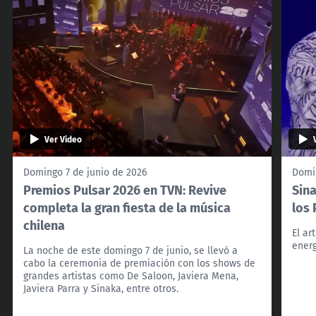
Ver Video
Domingo 7 de junio de 2026
Domin
Premios Pulsar 2026 en TVN: Revive
Sina
completa la gran fiesta de la música
los
chilena
El ar
energ
La noche de este domingo 7 de junio, se llevó a
cabo la ceremonia de premiación con los shows de
grandes artistas como De Saloon, Javiera Mena,
Javiera Parra y Sinaka, entre otros.