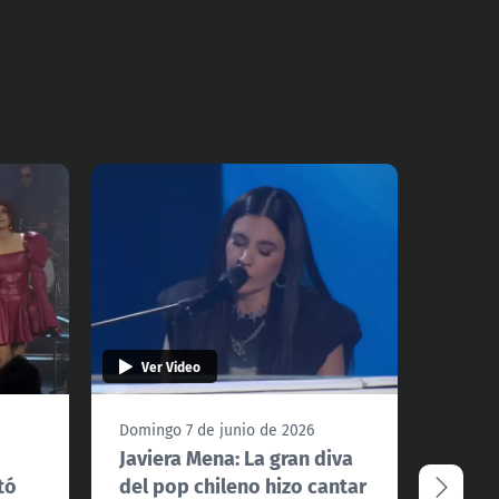
Ver Video
Ver 
Domingo 7 de junio de 2026
Doming
Javiera Mena: La gran diva
Reviv
tó
del pop chileno hizo cantar
Sinak