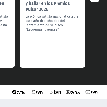
 en
y bailar en los Premios
Pulsa
Pulsar 2026
El arti
encarg
rtista
La icónica artista nacional celebra
oro a 
n"
este año dos décadas del
Pulsar
iesta
lanzamiento de su disco
energé
"Esquemas juveniles".
cantar 
interp
grande