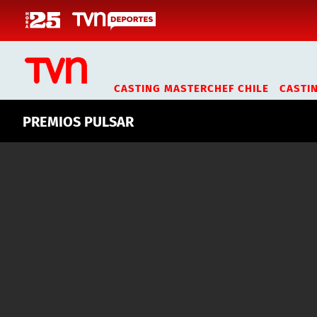
Click acá para ir directamente al contenido
PREMIOS PULSAR
#PremiosPulsarEnTVN
CASTING MASTERCHEF CHILE
CASTI
PREMIOS PULSAR