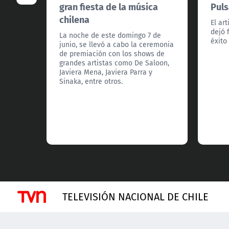
gran fiesta de la música
Puls
chilena
El ar
dejó 
La noche de este domingo 7 de
éxito 
junio, se llevó a cabo la ceremonia
de premiación con los shows de
grandes artistas como De Saloon,
Javiera Mena, Javiera Parra y
Sinaka, entre otros.
TELEVISIÓN NACIONAL DE CHILE