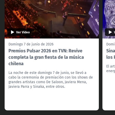
Ver Video
Domingo 7 de junio de 2026
Domin
Premios Pulsar 2026 en TVN: Revive
Sina
completa la gran fiesta de la música
los
chilena
El ar
energ
La noche de este domingo 7 de junio, se llevó a
cabo la ceremonia de premiación con los shows de
grandes artistas como De Saloon, Javiera Mena,
Javiera Parra y Sinaka, entre otros.