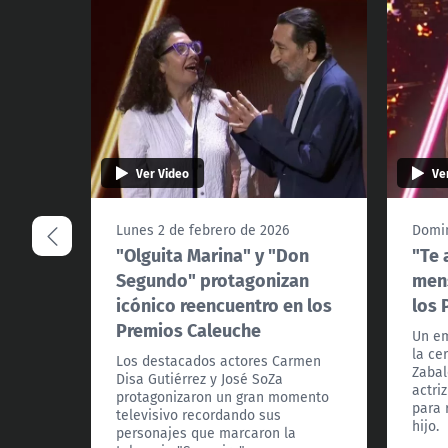
Ver Video
Ve
Lunes 2 de febrero de 2026
Domin
"Olguita Marina" y "Don
"Te 
Segundo" protagonizan
mens
icónico reencuentro en los
los 
Premios Caleuche
Un em
la ce
Los destacados actores Carmen
Zabal
Disa Gutiérrez y José SoZa
actri
protagonizaron un gran momento
para 
televisivo recordando sus
hijo.
personajes que marcaron la