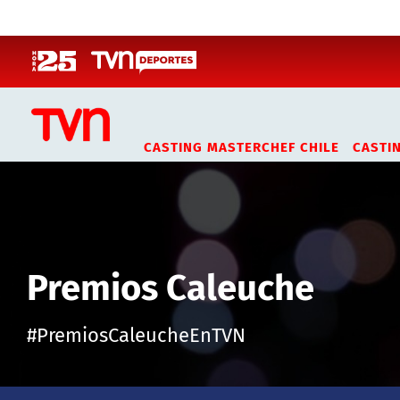
Click acá para ir directamente al contenido
CASTING MASTERCHEF CHILE
CASTI
Premios Caleuche
#PremiosCaleucheEnTVN