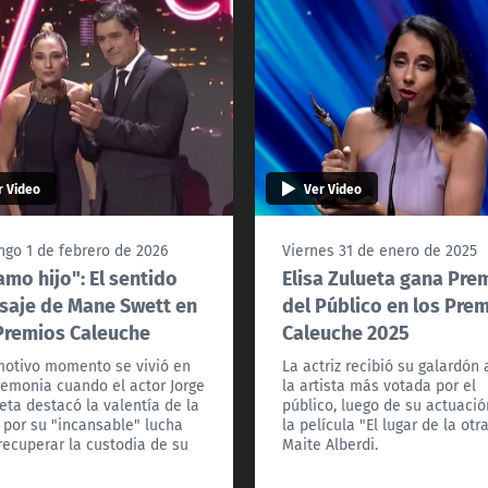
r Video
Ver Video
go 1 de febrero de 2026
Viernes 31 de enero de 2025
amo hijo": El sentido
Elisa Zulueta gana Pre
aje de Mane Swett en
del Público en los Pre
Premios Caleuche
Caleuche 2025
otivo momento se vivió en
La actriz recibió su galardón 
remonia cuando el actor Jorge
la artista más votada por el
eta destacó la valentía de la
público, luego de su actuaci
z por su "incansable" lucha
la película "El lugar de la otr
recuperar la custodia de su
Maite Alberdi.