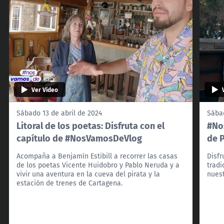
Ver Video
Sábado 13 de abril de 2024
Sábad
Litoral de los poetas: Disfruta con el
#No
capítulo de #NosVamosDeVlog
de 
Acompaña a Benjamín Estibill a recorrer las casas
Disfr
de los poetas Vicente Huidobro y Pablo Neruda y a
tradi
vivir una aventura en la cueva del pirata y la
nuest
estación de trenes de Cartagena.