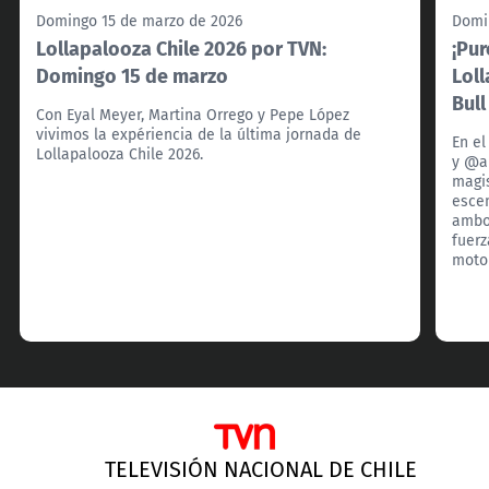
Domingo 15 de marzo de 2026
Domi
Lollapalooza Chile 2026 por TVN:
¡Pur
Domingo 15 de marzo
Lol
Bull
Con Eyal Meyer, Martina Orrego y Pepe López
vivimos la expériencia de la última jornada de
En e
Lollapalooza Chile 2026.
y @a
magis
escen
ambos
fuerz
motor
TELEVISIÓN NACIONAL DE CHILE