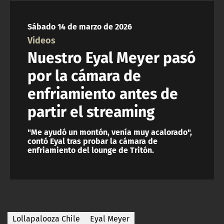
NTV
Sábado 14 de marzo de 2026
ACTUALIDAD Y TENDENCIAS
Videos
Nuestro Eyal Meyer pasó
CORPORATIVO Y TRANSPARENCIA
por la cámara de
enfriamiento antes de
CANAL DE DENUNCIAS
partir el streaming
ÁREA DE PROYECTOS
"Me ayudó un montón, venía muy acalorado",
contó Eyal tras probar la cámara de
enfriamiento del lounge de Tritón.
Lollapalooza Chile
Eyal Meyer