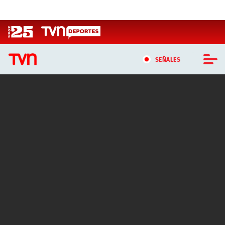
Click acá para ir directamente al contenido
SEÑALES
CASTING MASTERCHEF CHILE
CASTING TVN VERTICAL
TVN VERTICAL
TVN PLAY
PROGRAMAS
TELESERIES