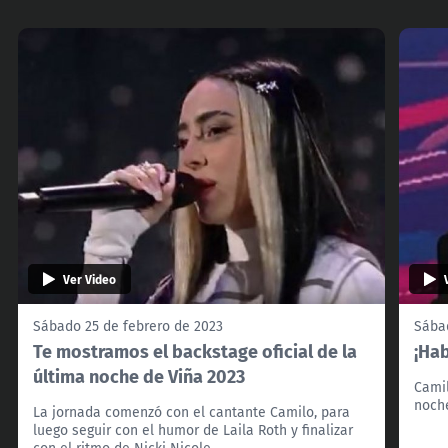
Ver Video
Sábado 25 de febrero de 2023
Sába
Te mostramos el backstage oficial de la
¡Ha
última noche de Viña 2023
Camil
noche
La jornada comenzó con el cantante Camilo, para
luego seguir con el humor de Laila Roth y finalizar
con el ritmo de Nicki Nicole.