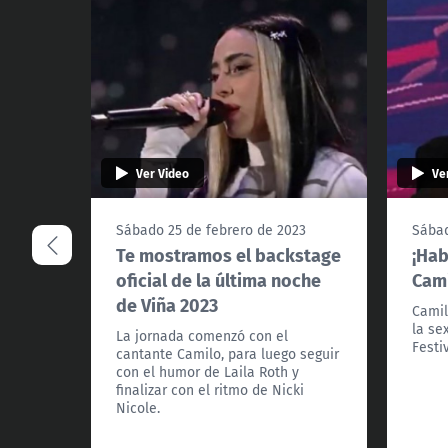
Ver Video
Ve
Sábado 25 de febrero de 2023
Sábad
Te mostramos el backstage
¡Hab
oficial de la última noche
Cami
de Viña 2023
Camil
la se
La jornada comenzó con el
Festi
cantante Camilo, para luego seguir
con el humor de Laila Roth y
finalizar con el ritmo de Nicki
Nicole.