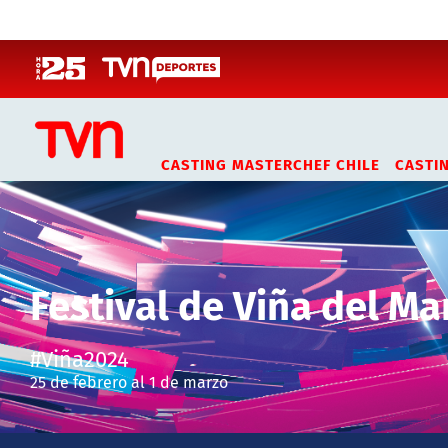
Click acá para ir directamente al contenido
CASTING MASTERCHEF CHILE
CASTI
Festival de Viña del Ma
#Viña2024
25 de febrero al 1 de marzo