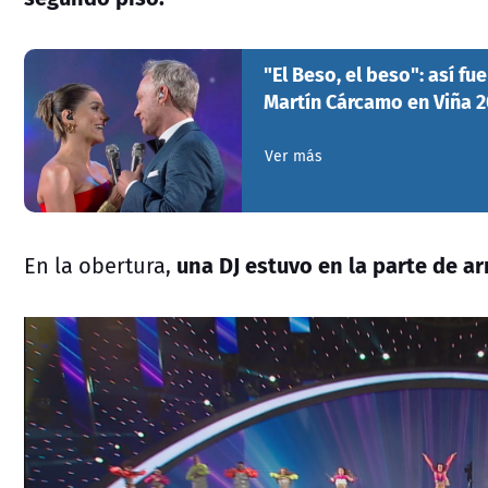
"El Beso, el beso": así fu
Martín Cárcamo en Viña 
Ver más
una DJ estuvo en la parte de ar
En la obertura,