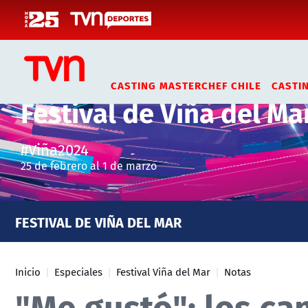
Click acá para ir directamente al contenido
CASTING MASTERCHEF CHILE
CASTI
Festival de Viña del Ma
#Viña2024
25 de febrero al 1 de marzo
FESTIVAL DE VIÑA DEL MAR
Inicio
Especiales
Festival Viña del Mar
Notas
"Me gustó": los ca