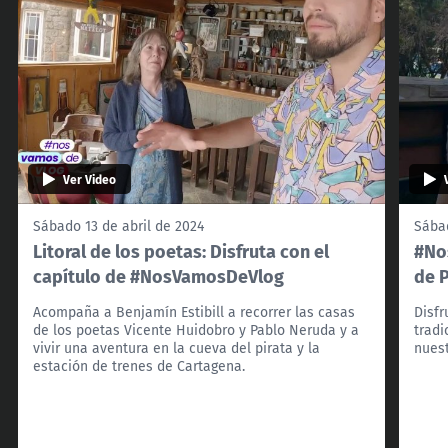
Ver Video
Sábado 13 de abril de 2024
Sábad
Litoral de los poetas: Disfruta con el
#No
capítulo de #NosVamosDeVlog
de 
Acompaña a Benjamín Estibill a recorrer las casas
Disfr
de los poetas Vicente Huidobro y Pablo Neruda y a
tradi
vivir una aventura en la cueva del pirata y la
nuest
estación de trenes de Cartagena.