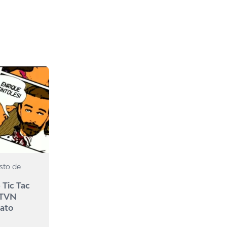
sto de
 Tic Tac
 TVN
mato