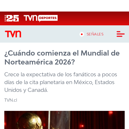
Click acá para ir directamente al contenido
SEÑALES
¿Cuándo comienza el Mundial de
CASTING MASTERCHEF CHILE
Norteamérica 2026?
CASTING TVN VERTICAL
Crece la expectativa de los fanáticos a pocos
TVN VERTICAL
días de la cita planetaria en México, Estados
Unidos y Canadá.
TVN PLAY
TVN.cl
PROGRAMAS
TELESERIES