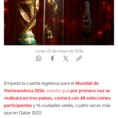
NTV
ACTUALIDAD Y TENDENCIAS
CORPORATIVO Y TRANSPARENCIA
CANAL DE DENUNCIAS
Lunes 25 de mayo de 2026
ÁREA DE PROYECTOS
Empezó la cuenta regresiva para el
Mundial de
Norteamérica 2026
, evento que
por primera vez se
realizará en tres países, contará con 48 selecciones
participantes
y 16 ciudades sedes, cuatro veces más
que en Qatar 2022.