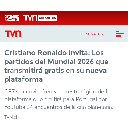
Click acá para ir directamente al contenido
SEÑALES
Cristiano Ronaldo invita: Los
CASTING MASTERCHEF CHILE
partidos del Mundial 2026 que
CASTING TVN VERTICAL
transmitirá gratis en su nueva
plataforma
TVN VERTICAL
CR7 se convirtió en socio estratégico de la
TVN PLAY
plataforma que emitirá para Portugal por
YouTube 34 encuentros de la cita planetaria.
PROGRAMAS
TVN.cl
TELESERIES