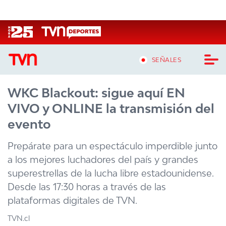
Click acá para ir directamente al contenido
SEÑALES
WKC Blackout: sigue aquí EN
CASTING MASTERCHEF CHILE
VIVO y ONLINE la transmisión del
CASTING TVN VERTICAL
evento
TVN VERTICAL
Prepárate para un espectáculo imperdible junto
a los mejores luchadores del país y grandes
TVN PLAY
superestrellas de la lucha libre estadounidense.
Desde las 17:30 horas a través de las
PROGRAMAS
plataformas digitales de TVN.
TELESERIES
TVN.cl