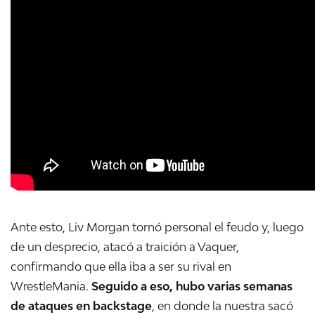
Ante esto, Liv Morgan tornó personal el feudo y, luego
de un desprecio, atacó a traición a Vaquer,
confirmando que ella iba a ser su rival en
WrestleMania.
Seguido a eso, hubo varias semanas
de ataques en backstage
, en donde la nuestra sacó