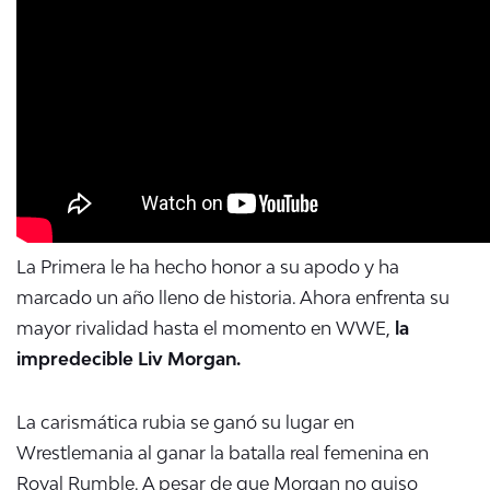
La Primera le ha hecho honor a su apodo y ha
marcado un año lleno de historia. Ahora enfrenta su
mayor rivalidad hasta el momento en WWE,
la
impredecible Liv Morgan.
La carismática rubia se ganó su lugar en
Wrestlemania al ganar la batalla real femenina en
Royal Rumble. A pesar de que Morgan no quiso