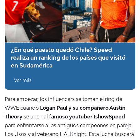
¿En qué puesto quedó Chile? Speed
realiza un ranking de los países que visitó
en Sudamérica
Ver más
Para empezar, los influencers se toman el ring de
WWE cuando
Logan Paul y su compañero Austin
Theory
se unen al
famoso youtuber IshowSpeed
para enfrentarse a los antiguos campeones en pareja
Los Usos y al veterano L.A. Knight. Esta lucha buscará