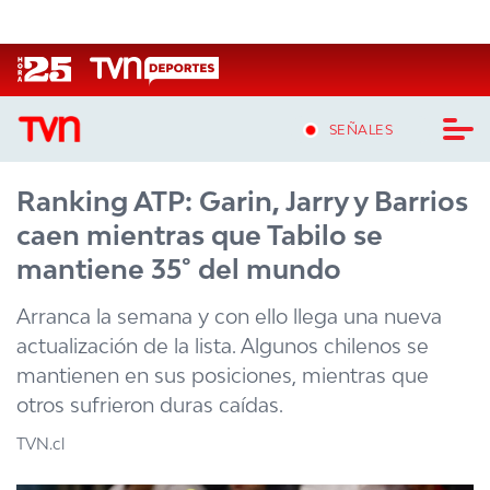
Click acá para ir directamente al contenido
SEÑALES
Ranking ATP: Garin, Jarry y Barrios
CASTING MASTERCHEF CHILE
caen mientras que Tabilo se
CASTING TVN VERTICAL
mantiene 35° del mundo
TVN VERTICAL
Arranca la semana y con ello llega una nueva
actualización de la lista. Algunos chilenos se
TVN PLAY
mantienen en sus posiciones, mientras que
otros sufrieron duras caídas.
PROGRAMAS
TVN.cl
TELESERIES