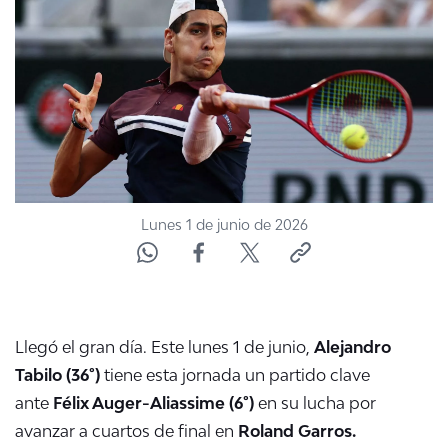
NTV
ACTUALIDAD Y TENDENCIAS
CORPORATIVO Y TRANSPARENCIA
CANAL DE DENUNCIAS
Lunes 1 de junio de 2026
ÁREA DE PROYECTOS
Llegó el gran día. Este lunes 1 de junio,
Alejandro
Tabilo (36°)
tiene esta jornada un partido clave
ante
Félix Auger-Aliassime (6°)
en su lucha por
avanzar a cuartos de final en
Roland Garros.