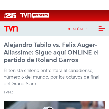
Click acá para ir directamente al contenido
SEÑALES
Alejandro Tabilo vs. Felix Auger-
CASTING MASTERCHEF CHILE
Aliassime: Sigue aquí ONLINE el
CASTING TVN VERTICAL
partido de Roland Garros
TVN VERTICAL
El tenista chileno enfrentará al canadiense,
número 6 del mundo, por los octavos de final
TVN PLAY
del Grand Slam.
PROGRAMAS
TVN.cl
TELESERIES