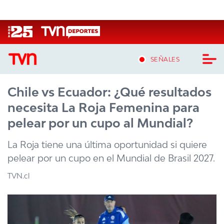
Click acá para ir directamente al contenido
SEÑALES
Chile vs Ecuador: ¿Qué resultados
CASTING MASTERCHEF CHILE
necesita La Roja Femenina para
CASTING TVN VERTICAL
pelear por un cupo al Mundial?
TVN VERTICAL
La Roja tiene una última oportunidad si quiere
pelear por un cupo en el Mundial de Brasil 2027.
TVN PLAY
TVN.cl
PROGRAMAS
TELESERIES