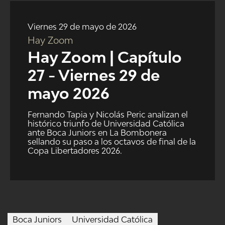
NTV
Viernes 29 de mayo de 2026
ACTUALIDAD Y TENDENCIAS
Hay Zoom
Hay Zoom | Capítulo
CORPORATIVO Y TRANSPARENCIA
27 - Viernes 29 de
mayo 2026
CANAL DE DENUNCIAS
Fernando Tapia y Nicolás Peric analizan el
ÁREA DE PROYECTOS
histórico triunfo de Universidad Católica
ante Boca Juniors en La Bombonera
sellando su paso a los octavos de final de la
Copa Libertadores 2026.
Boca Juniors
Universidad Católica