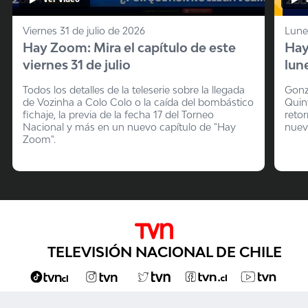
Viernes 31 de julio de 2026
Lune
Hay Zoom: Mira el capítulo de este
Hay
viernes 31 de julio
lune
Todos los detalles de la teleserie sobre la llegada
Gonza
de Vozinha a Colo Colo o la caída del bombástico
Quin
fichaje, la previa de la fecha 17 del Torneo
reto
Nacional y más en un nuevo capítulo de "Hay
nuev
Zoom".
TELEVISIÓN NACIONAL DE CHILE