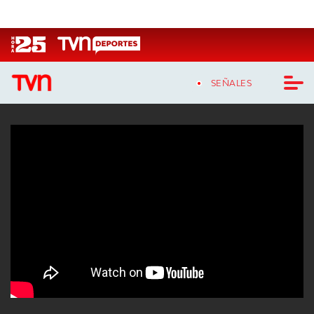
Click acá para ir directamente al contenido
SEÑALES
CASTING MASTERCHEF CHILE
CASTING TVN VERTICAL
TVN VERTICAL
TVN PLAY
PROGRAMAS
TELESERIES