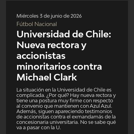
NTV
Miércoles 3 de junio de 2026
ACTUALIDAD Y TENDENCIAS
Fútbol Nacional
Universidad de Chile:
CORPORATIVO Y TRANSPARENCIA
Nueva rectora y
accionistas
CANAL DE DENUNCIAS
minoritarios contra
ÁREA DE PROYECTOS
Michael Clark
La situación en la Universidad de Chile es
complicada. ¿Por qué? Hay nueva rectora y
tiene una postura muy firme con respecto
al convenio que mantienen con Azul Azul.
Además, siguen apareciendo testimonios
de accionistas contra el exmandamás de la
concesionaria universitaria. No se sabe qué
va a pasar con la U.