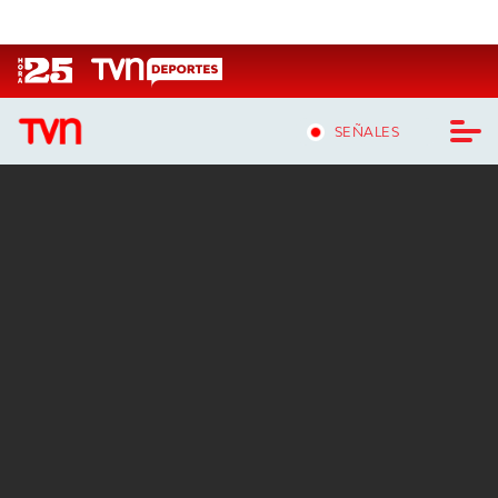
Click acá para ir directamente al contenido
SEÑALES
CASTING MASTERCHEF CHILE
CASTING TVN VERTICAL
TVN VERTICAL
TVN PLAY
PROGRAMAS
TELESERIES