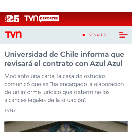
Click acá para ir directamente al contenido
SEÑALES
Universidad de Chile informa que
CASTING MASTERCHEF CHILE
revisará el contrato con Azul Azul
CASTING TVN VERTICAL
Mediante una carta, la casa de estudios
TVN VERTICAL
comunicó que se "ha encargado la elaboración
de un informe jurídico que determine los
TVN PLAY
alcances legales de la situación".
PROGRAMAS
TVN.cl
TELESERIES