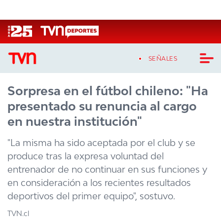
Click acá para ir directamente al contenido
SEÑALES
Sorpresa en el fútbol chileno: "Ha
CASTING MASTERCHEF CHILE
presentado su renuncia al cargo
CASTING TVN VERTICAL
en nuestra institución"
TVN VERTICAL
"La misma ha sido aceptada por el club y se
produce tras la expresa voluntad del
TVN PLAY
entrenador de no continuar en sus funciones y
en consideración a los recientes resultados
PROGRAMAS
deportivos del primer equipo", sostuvo.
TELESERIES
TVN.cl