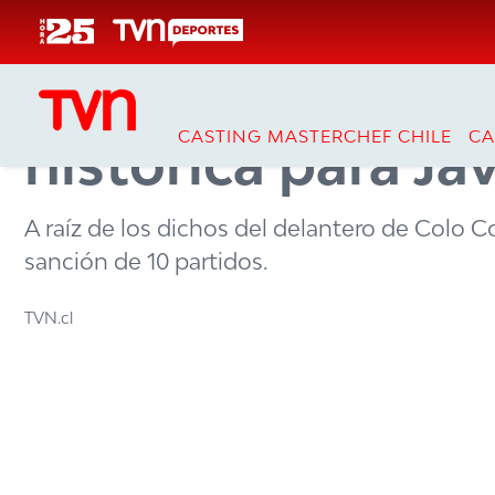
Click acá para ir directamente al contenido
Inicio
Deportes
Fútbol Nacional
Sindicato de árb
CASTING MASTERCHEF CHILE
CA
histórica para Ja
A raíz de los dichos del delantero de Colo 
sanción de 10 partidos.
TVN.cl