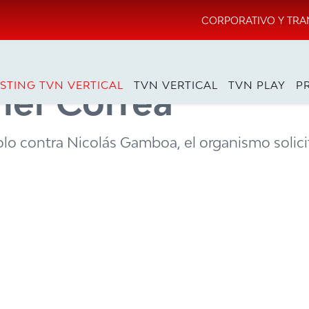
CORPORATIVO Y TRA
itros pide sanción
STING TVN VERTICAL
TVN VERTICAL
TVN PLAY
P
vier Correa
Colo contra Nicolás Gamboa, el organismo solici