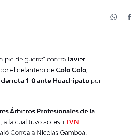
n pie de guerra" contra
Javier
por el delantero de
Colo Colo
,
 derrota 1-0 ante Huachipato
por
es Árbitros Profesionales de la
l
, a la cual tuvo acceso
TVN
ñaló Correa a Nicolás Gamboa.