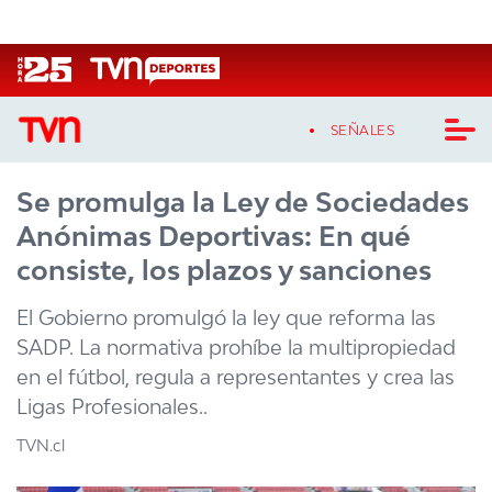
Click acá para ir directamente al contenido
SEÑALES
Se promulga la Ley de Sociedades
CASTING MASTERCHEF CHILE
Anónimas Deportivas: En qué
CASTING TVN VERTICAL
consiste, los plazos y sanciones
TVN VERTICAL
El Gobierno promulgó la ley que reforma las
SADP. La normativa prohíbe la multipropiedad
TVN PLAY
en el fútbol, regula a representantes y crea las
Ligas Profesionales..
PROGRAMAS
TVN.cl
TELESERIES