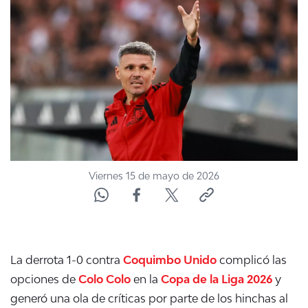
NTV
ACTUALIDAD Y TENDENCIAS
CORPORATIVO Y TRANSPARENCIA
CANAL DE DENUNCIAS
ÁREA DE PROYECTOS
Viernes 15 de mayo de 2026
La derrota 1-0 contra
Coquimbo Unido
complicó las
opciones de
Colo Colo
en la
Copa de la Liga 2026
y
generó una ola de críticas por parte de los hinchas al