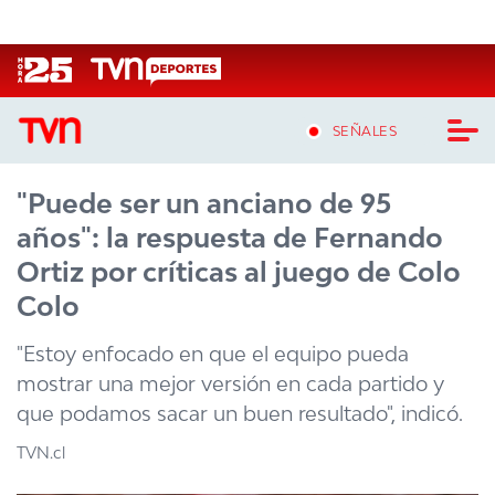
Click acá para ir directamente al contenido
SEÑALES
"Puede ser un anciano de 95
CASTING MASTERCHEF CHILE
años": la respuesta de Fernando
CASTING TVN VERTICAL
Ortiz por críticas al juego de Colo
Colo
TVN VERTICAL
"Estoy enfocado en que el equipo pueda
TVN PLAY
mostrar una mejor versión en cada partido y
que podamos sacar un buen resultado", indicó.
PROGRAMAS
TVN.cl
TELESERIES