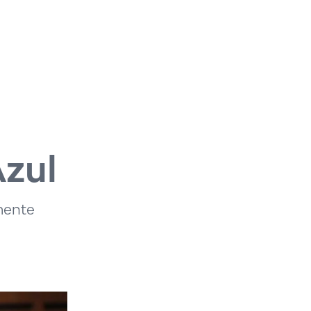
Azul
amente