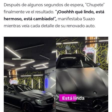
Después de algunos segundos de espera, "Chupete"
finalmente ve el resultado.
"¡Ooohhh qué lindo, está
hermoso, está cambiado!",
manifestaba Suazo
mientras veía cada detalle de su renovado auto.