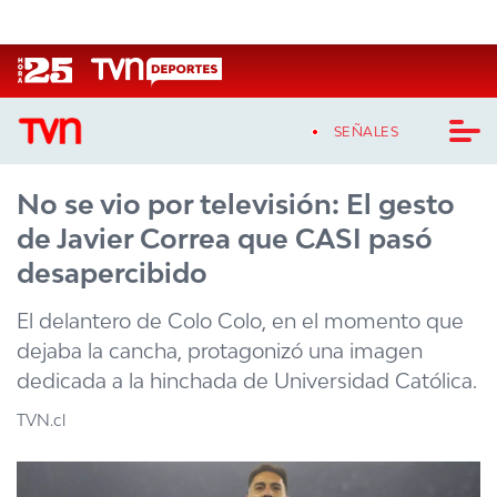
Click acá para ir directamente al contenido
SEÑALES
No se vio por televisión: El gesto
CASTING MASTERCHEF CHILE
de Javier Correa que CASI pasó
CASTING TVN VERTICAL
desapercibido
TVN VERTICAL
El delantero de Colo Colo, en el momento que
dejaba la cancha, protagonizó una imagen
TVN PLAY
dedicada a la hinchada de Universidad Católica.
PROGRAMAS
TVN.cl
TELESERIES