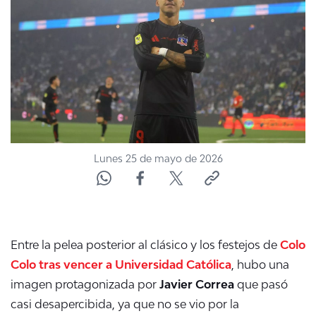
NTV
ACTUALIDAD Y TENDENCIAS
CORPORATIVO Y TRANSPARENCIA
CANAL DE DENUNCIAS
Lunes 25 de mayo de 2026
ÁREA DE PROYECTOS
Entre la pelea posterior al clásico y los festejos de
Colo
Colo tras vencer a Universidad Católica
, hubo una
imagen protagonizada por
Javier Correa
que pasó
casi desapercibida, ya que no se vio por la