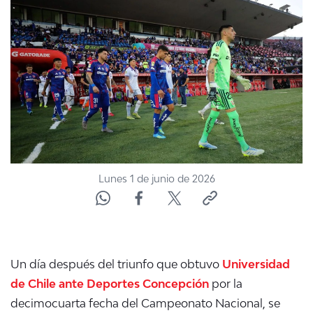
NTV
ACTUALIDAD Y TENDENCIAS
CORPORATIVO Y TRANSPARENCIA
CANAL DE DENUNCIAS
ÁREA DE PROYECTOS
Lunes 1 de junio de 2026
Un día después del triunfo que obtuvo
Universidad
de Chile ante Deportes Concepción
por la
decimocuarta fecha del Campeonato Nacional, se