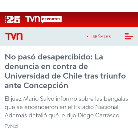
Click acá para ir directamente al contenido
SEÑALES
No pasó desapercibido: La
CASTING MASTERCHEF CHILE
denuncia en contra de
CASTING TVN VERTICAL
Universidad de Chile tras triunfo
ante Concepción
TVN VERTICAL
El juez Mario Salvo informó sobre las bengalas
TVN PLAY
que se encendieron en el Estadio Nacional.
Además detalló qué le dijo Diego Carrasco.
PROGRAMAS
TVN.cl
TELESERIES