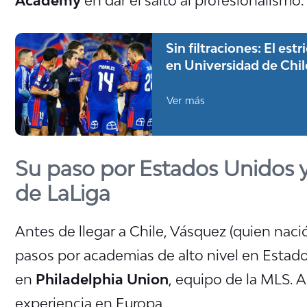
Sin filtraciones: El es
en Universidad de Chil
Ver más
Su paso por Estados Unidos y
de LaLiga
Antes de llegar a Chile, Vásquez (quien nac
pasos por academias de alto nivel en Estad
en
Philadelphia Union
, equipo de la MLS. A
experiencia en Europa.