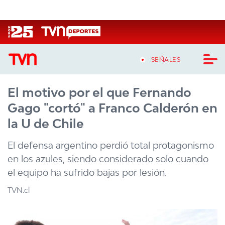
Click acá para ir directamente al contenido
SEÑALES
El motivo por el que Fernando
CASTING MASTERCHEF CHILE
Gago "cortó" a Franco Calderón en
CASTING TVN VERTICAL
la U de Chile
TVN VERTICAL
El defensa argentino perdió total protagonismo
en los azules, siendo considerado solo cuando
TVN PLAY
el equipo ha sufrido bajas por lesión.
PROGRAMAS
TVN.cl
TELESERIES