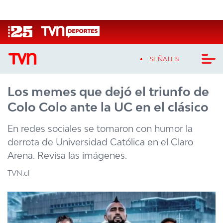
Click acá para ir directamente al contenido
SEÑALES
Los memes que dejó el triunfo de
CASTING MASTERCHEF CHILE
Colo Colo ante la UC en el clásico
CASTING TVN VERTICAL
En redes sociales se tomaron con humor la
TVN VERTICAL
derrota de Universidad Católica en el Claro
Arena. Revisa las imágenes.
TVN PLAY
TVN.cl
PROGRAMAS
TELESERIES