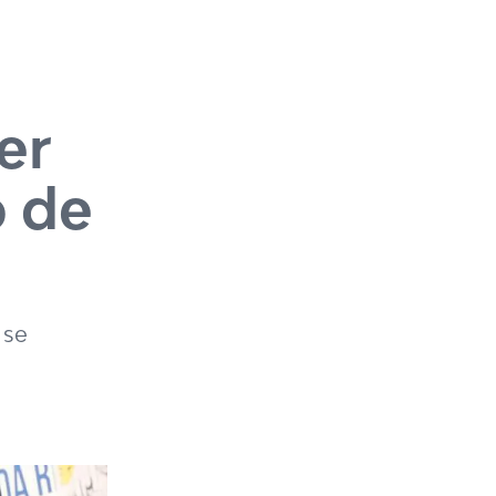
er
o de
 se