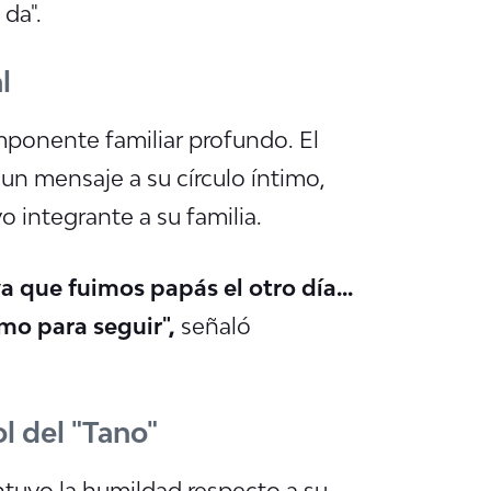
 da"
.
l
ponente familiar profundo. El
un mensaje a su círculo íntimo,
 integrante a su familia.
 que fuimos papás el otro día...
imo para seguir",
señaló
l del "Tano"
ntuvo la humildad respecto a su