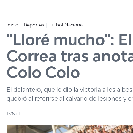
Click acá para ir directamente al contenido
Inicio
Deportes
Fútbol Nacional
"Lloré mucho": E
Correa tras anota
Colo Colo
El delantero, que le dio la victoria a los al
quebró al referirse al calvario de lesiones y 
TVN.cl