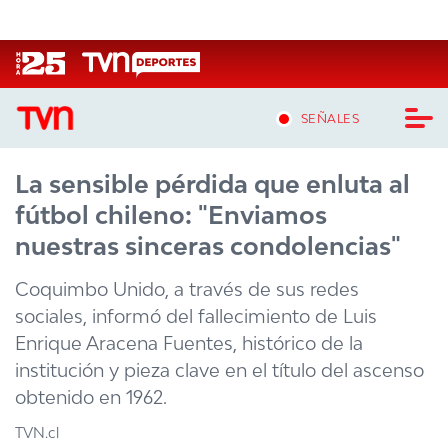
Click acá para ir directamente al contenido
SEÑALES
La sensible pérdida que enluta al
CASTING MASTERCHEF CHILE
fútbol chileno: "Enviamos
CASTING TVN VERTICAL
nuestras sinceras condolencias"
TVN VERTICAL
Coquimbo Unido, a través de sus redes
sociales, informó del fallecimiento de Luis
TVN PLAY
Enrique Aracena Fuentes, histórico de la
institución y pieza clave en el título del ascenso
PROGRAMAS
obtenido en 1962.
TELESERIES
TVN.cl