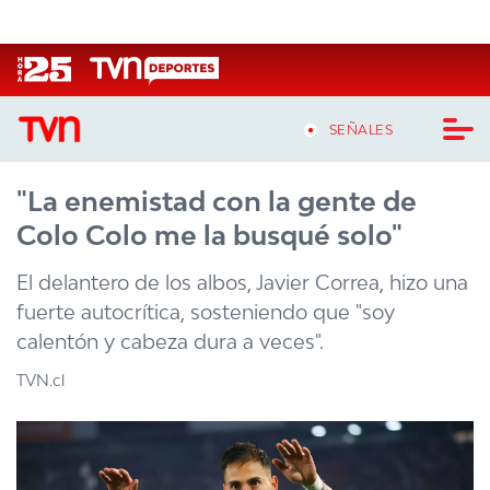
Click acá para ir directamente al contenido
SEÑALES
"La enemistad con la gente de
CASTING MASTERCHEF CHILE
Colo Colo me la busqué solo"
CASTING TVN VERTICAL
El delantero de los albos, Javier Correa, hizo una
TVN VERTICAL
fuerte autocrítica, sosteniendo que "soy
calentón y cabeza dura a veces".
TVN PLAY
TVN.cl
PROGRAMAS
TELESERIES