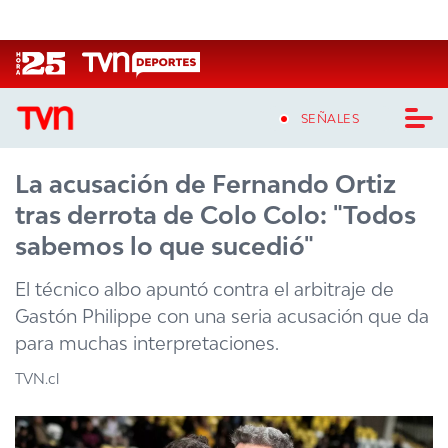
Click acá para ir directamente al contenido
SEÑALES
La acusación de Fernando Ortiz
CASTING MASTERCHEF CHILE
tras derrota de Colo Colo: "Todos
CASTING TVN VERTICAL
sabemos lo que sucedió"
TVN VERTICAL
El técnico albo apuntó contra el arbitraje de
Gastón Philippe con una seria acusación que da
TVN PLAY
para muchas interpretaciones.
PROGRAMAS
TVN.cl
TELESERIES