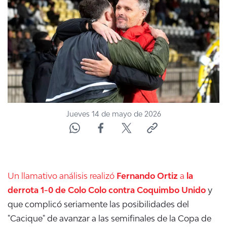
NTV
ACTUALIDAD Y TENDENCIAS
CORPORATIVO Y TRANSPARENCIA
CANAL DE DENUNCIAS
Jueves 14 de mayo de 2026
ÁREA DE PROYECTOS
Un llamativo análisis realizó
Fernando Ortiz
a
la
derrota 1-0 de Colo Colo contra Coquimbo Unido
y
que complicó seriamente las posibilidades del
"Cacique" de avanzar a las semifinales de la Copa de