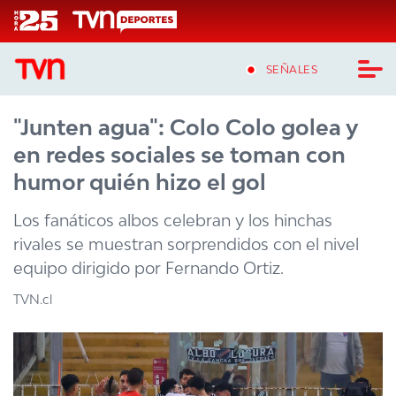
Click acá para ir directamente al contenido
SEÑALES
"Junten agua": Colo Colo golea y
CASTING MASTERCHEF CHILE
en redes sociales se toman con
CASTING TVN VERTICAL
humor quién hizo el gol
TVN VERTICAL
Los fanáticos albos celebran y los hinchas
rivales se muestran sorprendidos con el nivel
TVN PLAY
equipo dirigido por Fernando Ortiz.
PROGRAMAS
TVN.cl
TELESERIES
NTV