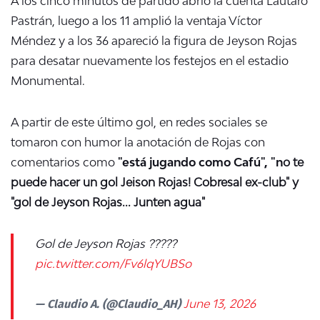
A los cinco minutos de partido abrió la cuenta Lautaro
Pastrán, luego a los 11 amplió la ventaja Víctor
Méndez y a los 36 apareció la figura de Jeyson Rojas
para desatar nuevamente los festejos en el estadio
Monumental.
A partir de este último gol, en redes sociales se
tomaron con humor la anotación de Rojas con
comentarios como
"está jugando como Cafú", "n
o te
puede hacer un gol
Jeison
Rojas! Cobresal ex-club" y
"gol de
Jeyson
Rojas... Junten agua"
Gol de Jeyson Rojas ?????
pic.twitter.com/Fv6lqYUBSo
— Claudio A. (@Claudio_AH)
June 13, 2026