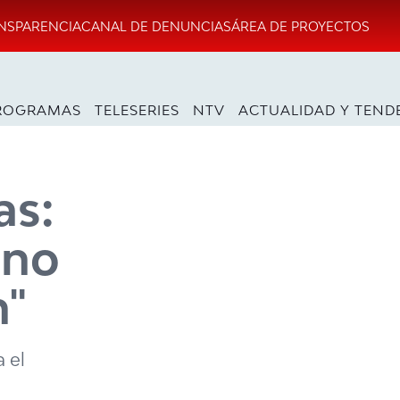
NSPARENCIA
CANAL DE DENUNCIAS
ÁREA DE PROYECTOS
ROGRAMAS
TELESERIES
NTV
ACTUALIDAD Y TEND
as:
 no
n"
 el