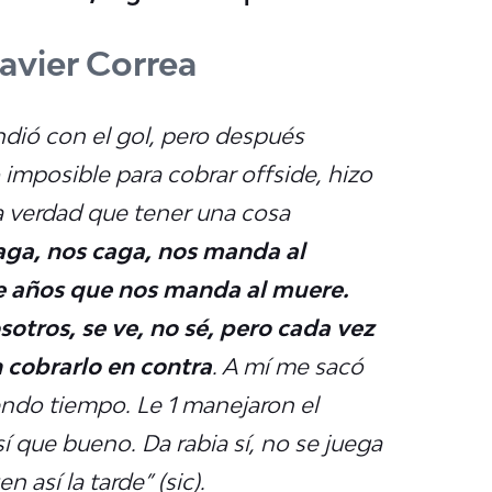
avier Correa
ndió con el gol, pero después
o imposible para cobrar offside, hizo
a verdad que tener una cosa
aga, nos caga, nos manda al
e años que nos manda al muere.
otros, se ve, no sé, pero cada vez
 cobrarlo en contra
. A mí me sacó
endo tiempo. Le 1 manejaron el
í que bueno. Da rabia sí, no se juega
 así la tarde” (sic).