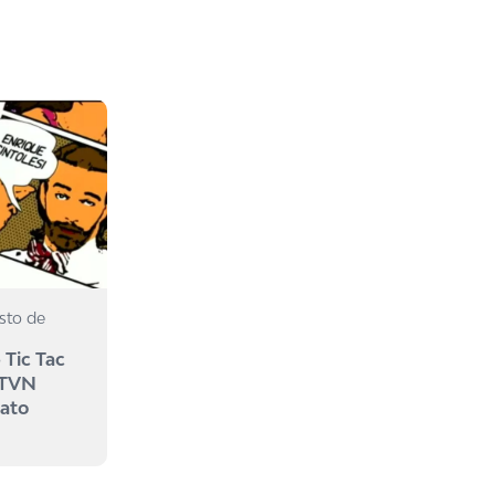
sto de
 Tic Tac
 TVN
mato