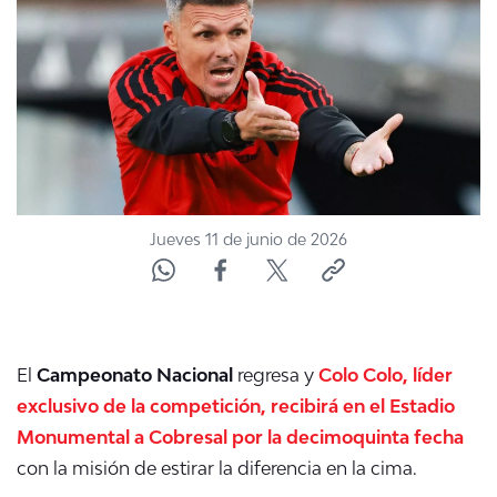
ACTUALIDAD Y TENDENCIAS
CORPORATIVO Y TRANSPARENCIA
CANAL DE DENUNCIAS
ÁREA DE PROYECTOS
Jueves 11 de junio de 2026
El
Campeonato Nacional
regresa y
Colo Colo, líder
exclusivo de la competición, recibirá en el Estadio
Monumental a Cobresal por la decimoquinta fecha
con la misión de estirar la diferencia en la cima.