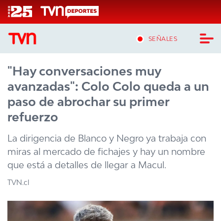
Click acá para ir directamente al contenido
SEÑALES
"Hay conversaciones muy
CASTING MASTERCHEF CHILE
avanzadas": Colo Colo queda a un
CASTING TVN VERTICAL
paso de abrochar su primer
refuerzo
TVN VERTICAL
La dirigencia de Blanco y Negro ya trabaja con
TVN PLAY
miras al mercado de fichajes y hay un nombre
que está a detalles de llegar a Macul.
PROGRAMAS
TVN.cl
TELESERIES
NTV