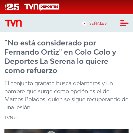
Click acá para ir directamente al contenido
SEÑALES
"No está considerado por
CASTING MASTERCHEF CHILE
Fernando Ortiz" en Colo Colo y
CASTING TVN VERTICAL
Deportes La Serena lo quiere
como refuerzo
TVN VERTICAL
El conjunto granate busca delanteros y un
TVN PLAY
nombre que surge como opción es el de
Marcos Bolados, quien se sigue recuperando de
PROGRAMAS
una lesión.
TELESERIES
TVN.cl
NTV