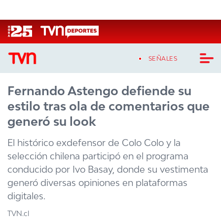
Click acá para ir directamente al contenido
SEÑALES
Fernando Astengo defiende su
CASTING MASTERCHEF CHILE
estilo tras ola de comentarios que
CASTING TVN VERTICAL
generó su look
TVN VERTICAL
El histórico exdefensor de Colo Colo y la
selección chilena participó en el programa
TVN PLAY
conducido por Ivo Basay, donde su vestimenta
generó diversas opiniones en plataformas
PROGRAMAS
digitales.
TELESERIES
TVN.cl